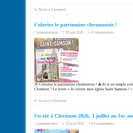
Actus à Clermont
Coloriez le patrimoine clermontois !
communication
30 juin 2026
0 Commentaires
🎨 Coloriez le patrimoine clermontois ! ⛪ Et si un simple co
Clermont ? Le livret « Je colorie mon église Saint-Samson ! » 
Actus à Clermont
Un été à Clermont 2026, 3 juillet au 1er ao
communication
24 avril 2026
0 Commentaires