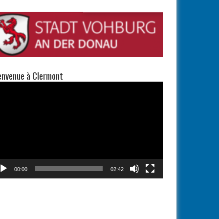
envenue à Clermont
teur
éo
00:00
02:42