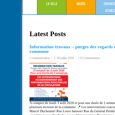
LA VILLE
MAIRIE
ENFANCE
JEUNES
Latest Posts
Information travaux – purges des regards d
commune
communication
30 juillet 2026
0 Commentaires
À compter du lundi 3 août 2026 et pour une durée de 2 semaine
plusieurs secteurs de la commune. 📍 Les interventions conc
Marcel Duchemin• Rue Louis Sanson• Rue du Général Pershing 