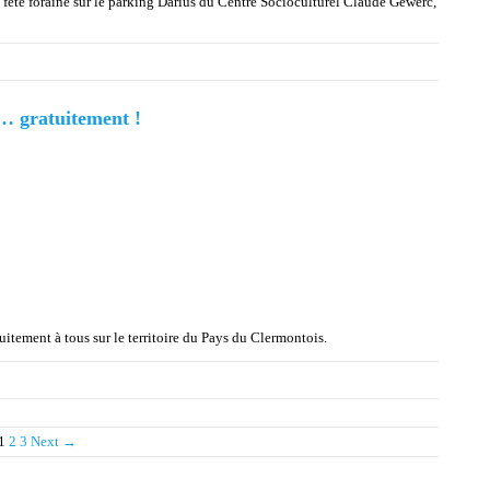
la fête foraine sur le parking Darius du Centre Socioculturel Claude Gewerc,
r… gratuitement !
tuitement à tous sur le territoire du Pays du Clermontois.
1
2
3
Next →