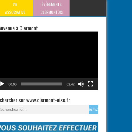
VIE
ÉVÉNEMENTS
ASSOCIATIVE
CLERMONTOIS
envenue à Clermont
teur
éo
00:00
02:42
chercher sur www.clermont-oise.fr