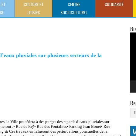
 ET
CULTURE ET
CENTRE
SOLIDARITÉ
SE
LOISIRS
SOCIOCULTUREL
CLAUDE GEWERC
Bi
Lec
vid
’eaux pluviales sur plusieurs secteurs de la
Re
s, la Ville procédera à des purges des regards d’eaux pluviales sur
erneront :• Rue de Faÿ• Rue des Fontaines• Parking Jean Bouet• Rue
⚠️ Ces travaux entraîneront des perturbations ponctuelles de la