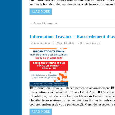
circulation aux abords des zones d’intervention. Nos équipes e
assurer le bon déroulement des travaux. 🙏 Nous vous remerc
READ MORE
Actus à Clermont
Information Travaux – Raccordement d’as
communication
29 juillet 2026
0 Commentaires
🚧 Information Travaux – Raccordement d’assainissement 🚧 D
intervention sera réalisée du 17 au 21 août 2026. ⛔ L’accès au
République, jusqu’à la rue Georges Fleury 🚗 En dehors de cett
chantier. Nous mettons tout en œuvre pour limiter les nuisanc
compréhension et de votre patience. 🙏 Merci de respecter la
READ MORE