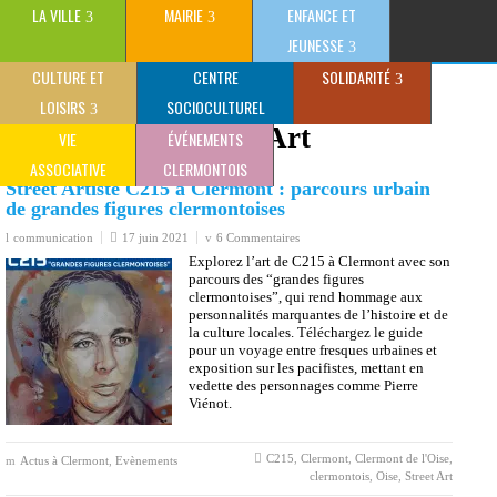
LA VILLE
MAIRIE
ENFANCE ET
JEUNESSE
CULTURE ET
CENTRE
SOLIDARITÉ
>
Street Art
Ville de Clermont (Oise) - Site Officiel
LOISIRS
SOCIOCULTUREL
Tag Archive:
Street Art
CLAUDE GEWERC
VIE
ÉVÉNEMENTS
ASSOCIATIVE
CLERMONTOIS
Street Artiste C215 à Clermont : parcours urbain
de grandes figures clermontoises
communication
17 juin 2021
6 Commentaires
Explorez l’art de C215 à Clermont avec son
parcours des “grandes figures
clermontoises”, qui rend hommage aux
personnalités marquantes de l’histoire et de
la culture locales. Téléchargez le guide
pour un voyage entre fresques urbaines et
exposition sur les pacifistes, mettant en
vedette des personnages comme Pierre
Viénot.
C215
,
Clermont
,
Clermont de l'Oise
,
Actus à Clermont
,
Evènements
clermontois
,
Oise
,
Street Art