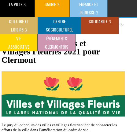
LA VILLE
MAIRIE
ENFANCE ET
JEUNESSE
CULTURE ET
CENTRE
SOLIDARITÉ
>
>
“2e
Ville de Clermont (Oise) - Site Officiel
Développement durable
LOISIRS
SOCIOCULTUREL
Fleur” aux Villes et Villages Fleuries 2021 pour Clermont
CLAUDE GEWERC
VIE
ÉVÉNEMENTS
“2e Fleur” aux Villes et
ASSOCIATIVE
CLERMONTOIS
Villages Fleuries 2021 pour
Clermont
Le jury du concours des villes et villages fleuris vient de consacrer les
efforts de la ville dans l’amélioration du cadre de vie.