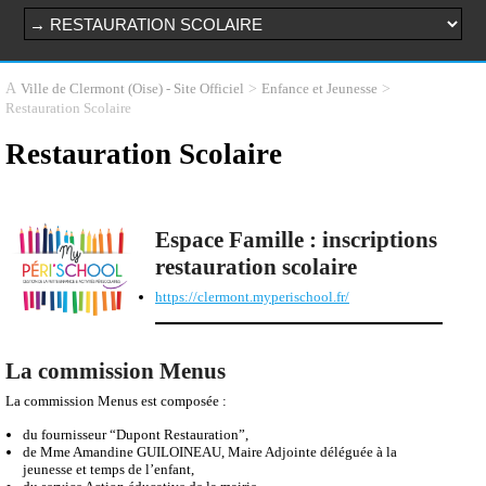
>
>
Ville de Clermont (Oise) - Site Officiel
Enfance et Jeunesse
Restauration Scolaire
Restauration Scolaire
Espace Famille : inscriptions
restauration scolaire
https://clermont.myperischool.fr/
La commission Menus
La commission Menus est composée :
du fournisseur “Dupont Restauration”,
de Mme Amandine GUILOINEAU, Maire Adjointe déléguée à la
jeunesse et temps de l’enfant,