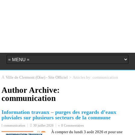
>
Articles by: communication
Ville de Clermont (Oise) - Site Officiel
Author Archive:
communication
Information travaux – purges des regards d’eaux
pluviales sur plusieurs secteurs de la commune
communication
30 juillet 2026
0 Commentaires
À compter du lundi 3 août 2026 et pour une
durée de 2 semaines, la Ville procédera à
des purges des regards d’eaux pluviales sur
plusieurs secteurs de la commune. 📍 Les
interventions concerneront :• Rue de Faÿ•
Rue des Fontaines• Parking Jean Bouet•
Rue Marcel Duchemin• Rue Louis Sanson•
Rue du Général Pershing ⚠️ Ces travaux
entraîneront des perturbations ponctuelles
de la circulation aux abords des zones
d’intervention. Nos équipes et l’entreprise Eurovia mettront tout en œuvre
pour limiter les nuisances et assurer le bon déroulement des travaux. 🙏