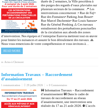
Nous vous remercions de votre compréhension et vous invitons à…
READ MORE
Actus à Clermont
Information Travaux – Raccordement
d’assainissement
communication
29 juillet 2026
0 Commentaires
🚧 Information Travaux – Raccordement
d’assainissement 🚧 Dans le cadre de
travaux de raccordement au réseau
d’assainissement, une intervention sera
réalisée du 17 au 21 août 2026. ⛔ L’accès
aux piétons et aux véhicules sera interdit de
8h à 17h :📍 Bas de la rue de la République,
jusqu’à la rue Georges Fleury 🚗 En dehors
de cette plage horaire, la circulation pourra
être rétablie selon l’avancement du chantier.
Nous mettons tout en œuvre pour limiter les nuisances occasionnées par
ces travaux et vous remercions de votre compréhension et de votre
patience. 🙏 Merci de respecter la signalisation temporaire mise…
READ MORE