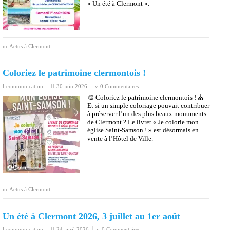
🎨 Coloriez le patrimoine clermontois ! ⛪
Et si un simple coloriage pouvait contribuer
à préserver l’un des plus beaux monuments
de Clermont ? Le livret « Je colorie mon
église Saint-Samson ! » est désormais en
vente à l’Hôtel de Ville.
Actus à Clermont
Un été à Clermont 2026, 3 juillet au 1er août
communication
24 avril 2026
0 Commentaires
🌞 Un été à Clermont 2026 Du vendredi 3
juillet au samedi 1er août, la Ville de
Clermont vous propose de nombreuses
animations et sorties pour toute la famille :
ateliers, activités sportives, sorties, soirées
conviviales…