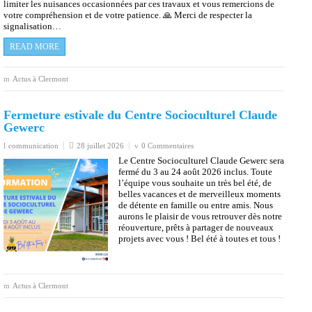
Gewerc
communication
28 juillet 2026
0 Commentaires
Le Centre Socioculturel Claude Gewerc sera
fermé du 3 au 24 août 2026 inclus. Toute
l’équipe vous souhaite un très bel été, de
belles vacances et de merveilleux moments
de détente en famille ou entre amis. Nous
aurons le plaisir de vous retrouver dès notre
réouverture, prêts à partager de nouveaux
projets avec vous ! Bel été à toutes et tous !
Actus à Clermont
🏖️🔐Opération Tranquillité Vacances : partez
l’esprit serein
communication
3 juillet 2026
0 Commentaires
Vous prévoyez de vous absenter quelques
jours ou plusieurs semaines cet été ? La
Police Municipale de Clermont vous
propose de bénéficier de l’Opération
Tranquillité Vacances. Pendant votre
absence, votre domicile ou votre commerce