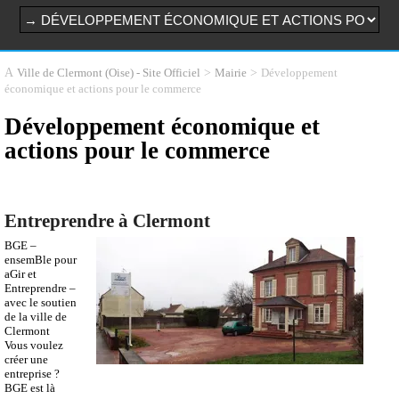
>
>
Développement
Ville de Clermont (Oise) - Site Officiel
Mairie
économique et actions pour le commerce
Développement économique et
actions pour le commerce
Entreprendre à Clermont
BGE –
ensemBle pour
aGir et
Entreprendre –
avec le soutien
de la ville de
Clermont
Vous voulez
créer une
entreprise ?
BGE est là