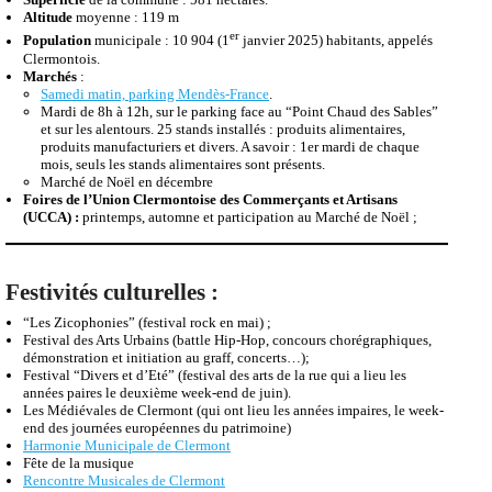
Saint Aubin-sous-Erquery
Pour en savoir plus :
http://www.pays-clermontois.fr/
Superficie
de la commune : 581 hectares.
Altitude
moyenne : 119 m
er
Population
municipale : 10 904 (1
janvier 2025) habitants, appelés
Clermontois.
Marchés
:
Samedi matin, parking Mendès-France
.
Mardi de 8h à 12h, sur le parking face au “Point Chaud des Sables”
et sur les alentours. 25 stands installés : produits alimentaires,
produits manufacturiers et divers. A savoir : 1er mardi de chaque
mois, seuls les stands alimentaires sont présents.
Marché de Noël en décembre
Foires de l’Union Clermontoise des Commerçants et Artisans
(UCCA) :
printemps, automne et participation au Marché de Noël ;
Festivités
culturelles
:
“Les Zicophonies” (festival rock en mai) ;
Festival des Arts Urbains (battle Hip-Hop, concours chorégraphiques,
démonstration et initiation au graff, concerts…);
Festival “Divers et d’Eté” (festival des arts de la rue qui a lieu les