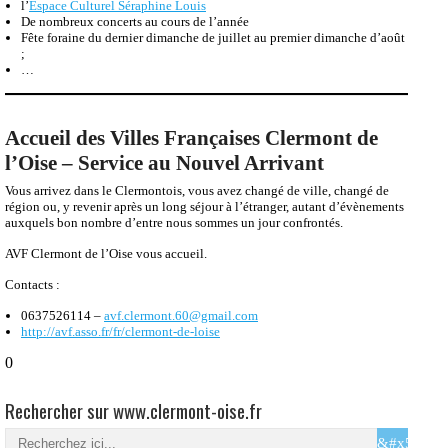
années paires le deuxième week-end de juin).
Les Médiévales de Clermont (qui ont lieu les années impaires, le week-
end des journées européennes du patrimoine)
Harmonie Municipale de Clermont
Fête de la musique
Rencontre Musicales de Clermont
l’
Espace Culturel Séraphine Louis
De nombreux concerts au cours de l’année
Fête foraine du dernier dimanche de juillet au premier dimanche d’août
;
…
Accueil des Villes Françaises Clermont de
l’Oise – Service au Nouvel Arrivant
Vous arrivez dans le Clermontois, vous avez changé de ville, changé de
région ou, y revenir après un long séjour à l’étranger, autant d’évènements
auxquels bon nombre d’entre nous sommes un jour confrontés.
AVF Clermont de l’Oise vous accueil.
Contacts :
0637526114 –
avf.clermont.60@gmail.com
http://avf.asso.fr/fr/clermont-de-loise