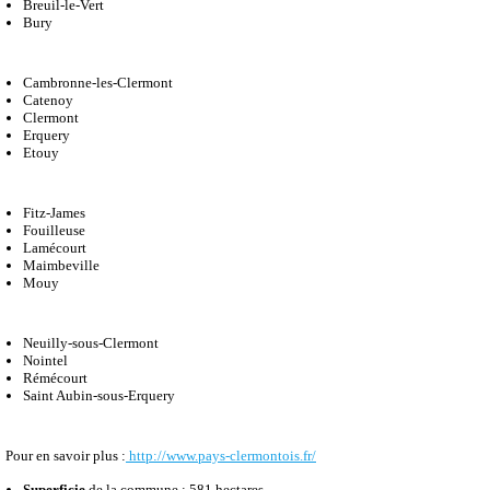
La Communauté de Communes du
Clermontois
regroupe les communes :
Agnetz
Breuil-le-Sec
Breuil-le-Vert
Bury
Cambronne-les-Clermont
Catenoy
Clermont
Erquery
Etouy
Fitz-James
Fouilleuse
Lamécourt
Maimbeville
Mouy
Neuilly-sous-Clermont
Nointel
Rémécourt