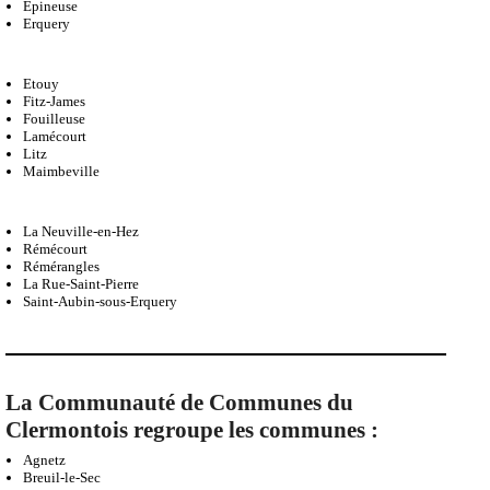
Blincourt
Bulles
Choisy-la-Victoire
Clermont
Epineuse
Erquery
Etouy
Fitz-James
Fouilleuse
Lamécourt
Litz
Maimbeville
La Neuville-en-Hez
Rémécourt
Rémérangles
La Rue-Saint-Pierre
Saint-Aubin-sous-Erquery