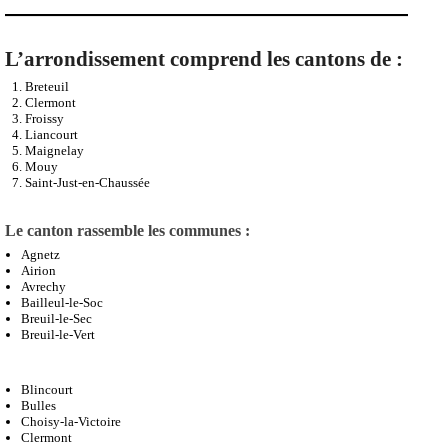
de la Tour des Gloriettes et street art) ;
Modification de l’itinéraire vélo Paris-Londres, afin de le faire passer
par notre centre-ville historique.
Les années à venir seront également riches en événements, dont 2023 avec
le millénaire de Clermont.
L’arrondissement
comprend les cantons de :
Breteuil
Clermont
Froissy
Liancourt
Maignelay
Mouy
Saint-Just-en-Chaussée
Le canton
rassemble les communes :
Agnetz
Airion
Avrechy
Bailleul-le-Soc
Breuil-le-Sec
Breuil-le-Vert