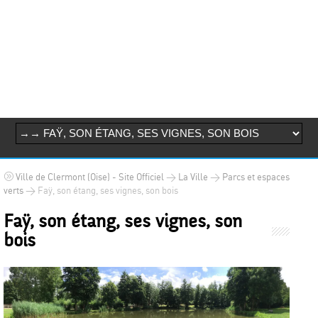
>
>
Ville de Clermont (Oise) - Site Officiel
La Ville
Parcs et espaces
>
Faÿ, son étang, ses vignes, son bois
verts
Faÿ, son étang, ses vignes, son
bois