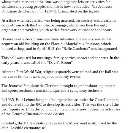
whose main mission at the time was to organise leisure activities for
children and young people, and this is how he founded “La Jeunesse
Populaire de Clermont” in 1904 (JPC inscribed on the façade).
At a time when secularism was being asserted, his society was clearly in
competition with the Catholic patronage, which was then the only
organisation providing youth with a framework outside school hours.
By means of subscriptions and state subsidies, the society was able to
acquire an old building on the Place du Marché aux Poissons, which
housed a shop, and in April 1912, the “Salle Gambetta” was inaugurated.
This hall was used for meetings, family parties, shows and concerts. In the
early years, it was called the “Devil’s Room”.
After the First World War, religious quarrels were calmed and the hall was
the venue for the town’s major community events.
The Jeunesse Populaire de Clermont brought together shooting, theatre
and sports sections, a musical clique and a symphony orchestra.
In 1935, Paul Lebrun bought a bourgeois house under the Chatellier park
and donated it to the JPC to develop its activities. This was the site of the
first “sports park” in the commune ; the property now houses the activities
of the
Centre d’Animation et de Loisirs
.
Similarly, the JPC’s shooting range on the Mouy road is still used by the
club “la cible clermontoise”.