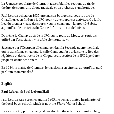
La Jeunesse populaire de Clermont rassemblait les sections de tir, de
théâtre, de sports, une clique musicale et un orchestre symphonique.
Paul Lebrun acheta en 1935 une maison bourgeoise, sous le parc du
Chatellier, et en fit don à la JPC pour y développer ses activités. Ce fut le
lieu du premier « parc des sports » sur la commune ; la propriété abrite
aujourd’hui les activités du Centre d’Animation et de Loisirs.
De même le Champ de tir de la JPC, sur la route de Mouy, est toujours
utilisé par l’association « la cible clermontoise ».
Saccagée par l’Occupant allemand pendant la Seconde guerre mondiale
qui la transforma en garage, la salle Gambetta fut par la suite le lieu des
répétions et des concerts de la Clique, seule section de la JPC à perdurer
jusqu’au début des années 1960.
En 1984, la mairie de Clermont le transforma en cinéma, aujourd’hui géré
par l’intercommunalité.
English
Paul Lebrun & Paul Lebrun Hall
Paul Lebrun was a teacher and, in 1903, he was appointed headmaster of
the local boys’ school, which is now the
Pierre Viénot
School.
He was quickly put in charge of developing the school’s alumni society,