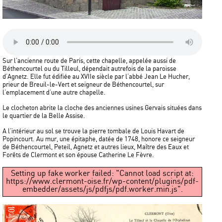
Sur l’ancienne route de Paris, cette chapelle, appelée aussi de
Béthencourtel ou du Tilleul, dépendait autrefois de la paroisse
d’Agnetz. Elle fut édifiée au XVIIe siècle par l’abbé Jean Le Hucher,
prieur de Breuil-le-Vert et seigneur de Béthencourtel, sur
l’emplacement d’une autre chapelle.
Le clocheton abrite la cloche des anciennes usines Gervais situées dans
le quartier de la Belle Assise.
A l’intérieur au sol se trouve la pierre tombale de Louis Havart de
Popincourt. Au mur, une épitaphe, datée de 1748, honore ce seigneur
de Béthencourtel, Peteil, Agnetz et autres lieux, Maître des Eaux et
Forêts de Clermont et son épouse Catherine Le Fèvre.
Setting up fake worker failed: "Cannot load script at:
https://www.clermont-oise.fr/wp-content/plugins/pdf-
embedder/assets/js/pdfjs/pdf.worker.min.js".