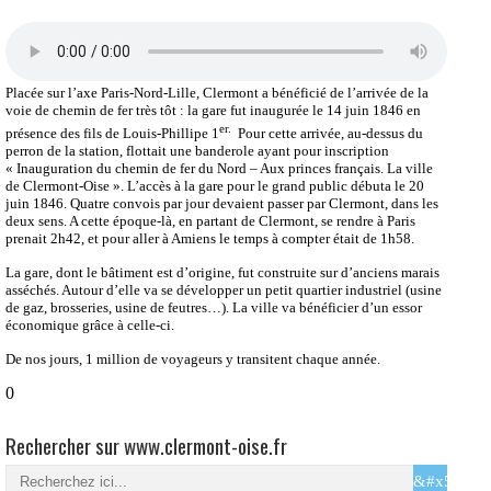
Placée sur l’axe Paris-Nord-Lille, Clermont a bénéficié de l’arrivée de la
voie de chemin de fer très tôt : la gare fut inaugurée le 14 juin 1846 en
er.
présence des fils de Louis-Phillipe 1
Pour cette arrivée, au-dessus du
perron de la station, flottait une banderole ayant pour inscription
« Inauguration du chemin de fer du Nord – Aux princes français. La ville
de Clermont-Oise ». L’accès à la gare pour le grand public débuta le 20
juin 1846. Quatre convois par jour devaient passer par Clermont, dans les
deux sens. A cette époque-là, en partant de Clermont, se rendre à Paris
prenait 2h42, et pour aller à Amiens le temps à compter était de 1h58.
La gare, dont le bâtiment est d’origine, fut construite sur d’anciens marais
asséchés. Autour d’elle va se développer un petit quartier industriel (usine
de gaz, brosseries, usine de feutres…). La ville va bénéficier d’un essor
économique grâce à celle-ci.
De nos jours, 1 million de voyageurs y transitent chaque année.
0
Rechercher sur www.clermont-oise.fr