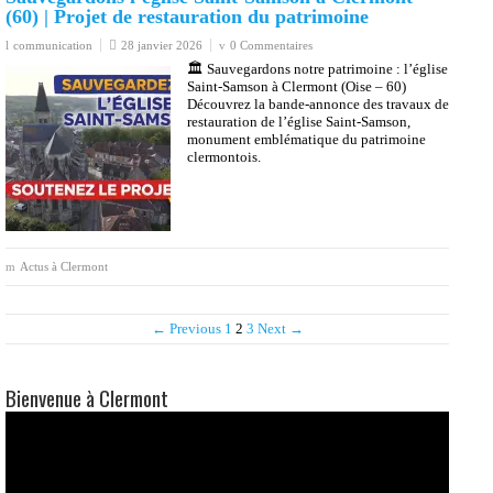
(60) | Projet de restauration du patrimoine
communication
28 janvier 2026
0 Commentaires
🏛️ Sauvegardons notre patrimoine : l’église
Saint-Samson à Clermont (Oise – 60)
Découvrez la bande-annonce des travaux de
restauration de l’église Saint-Samson,
monument emblématique du patrimoine
clermontois.
Actus à Clermont
← Previous
1
2
3
Next →
Bienvenue à Clermont
Lecteur
vidéo