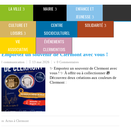
LA VILLE
MAIRIE
ENFANCE ET
JEUNESSE
CULTURE ET
CENTRE
SOLIDARITÉ
>
Actus à Clermont
Ville de Clermont (Oise) - Site Officiel
LOISIRS
SOCIOCULTUREL
Actus à Clermont
CLAUDE GEWERC
VIE
ÉVÉNEMENTS
ASSOCIATIVE
CLERMONTOIS
Emportez un souvenir de Clermont avec vous !
communication
13 mai 2026
0 Commentaires
✨ Emportez un souvenir de Clermont avec
vous ! ✨ À offrir ou à collectionner 🎁
Découvrez deux créations aux couleurs de
Clermont :
Actus à Clermont