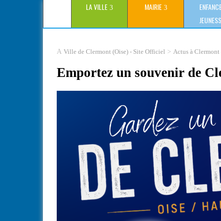
LA VILLE
MAIRIE
ENFANCE
JEUNES
>
Ville de Clermont (Oise) - Site Officiel
Actus à Clermont
Emportez un souvenir de Cl