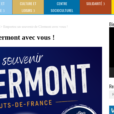
 ET
CULTURE ET
CENTRE
SOLIDARITÉ
SE
LOISIRS
SOCIOCULTUREL
CLAUDE GEWERC
Bi
>
Emportez un souvenir de Clermont avec vous !
Lec
vid
ermont avec vous !
Re