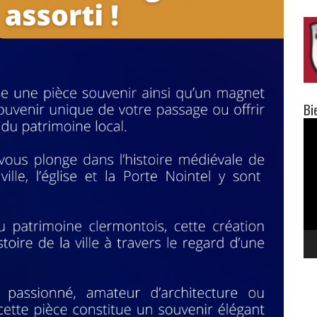
Bi
Lec
vid