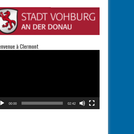
envenue à Clermont
teur
éo
00:00
02:42