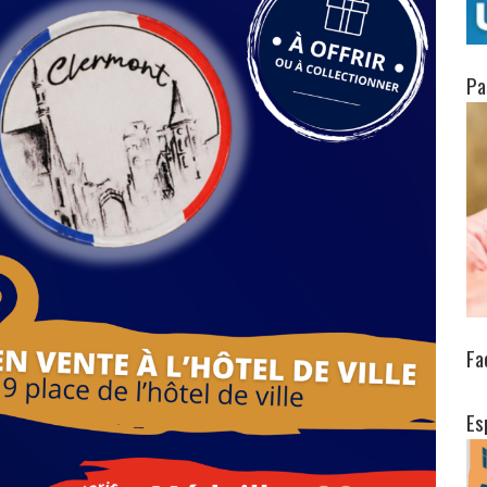
Pa
Fa
Es