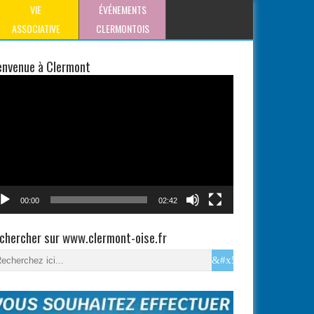
VIE
ÉVÉNEMENTS
ASSOCIATIVE
CLERMONTOIS
envenue à Clermont
teur
éo
00:00
02:42
chercher sur www.clermont-oise.fr