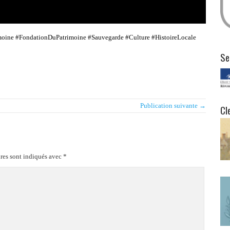
moine #FondationDuPatrimoine #Sauvegarde #Culture #HistoireLocale
Se
Publication suivante →
Cl
res sont indiqués avec
*