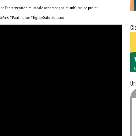
ont l’intervention musicale accompagne et sublime ce projet.
e/QBcVrZ #Patrimoine #ÉgliseSaintSamson
Cl
Un