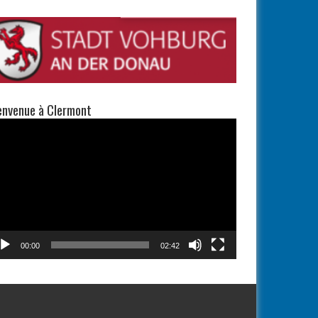
envenue à Clermont
teur
éo
00:00
02:42