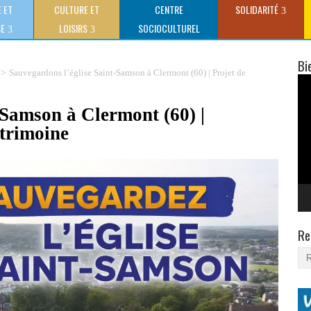
 ET
CULTURE ET
CENTRE
SOLIDARITÉ
SE
LOISIRS
SOCIOCULTUREL
CLAUDE GEWERC
Bi
>
Sauvegardons l’église Saint-Samson à Clermont (60) | Projet de
Lec
vid
-Samson à Clermont (60) |
atrimoine
Re