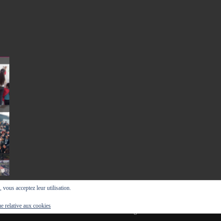
, vous acceptez leur utilisation.
ue relative aux cookies
Clermont de l'Oise
—
Mentions legales
—
Contact