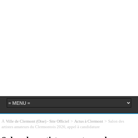
>
>
Salon des
Ville de Clermont (Oise) - Site Officiel
Actus à Clermont
artistes amateurs du Clermontois 2026, appel à candidature
Salon des artistes amateurs du
Clermontois 2026, appel à
candidature