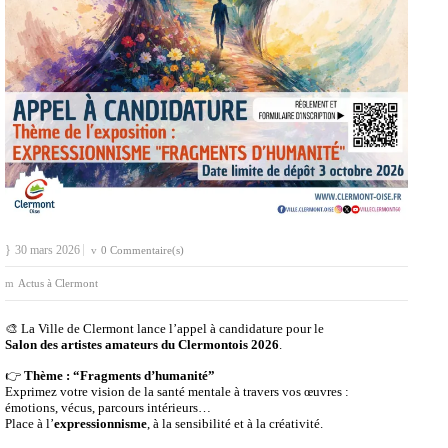
🎨 La Ville de Clermont lance l’appel à candidature pour le
Salon des artistes amateurs du Clermontois 2026
.
👉
Thème : “Fragments d’humanité”
Exprimez votre vision de la santé mentale à travers vos œuvres :
émotions, vécus, parcours intérieurs…
Place à l’
expressionnisme
, à la sensibilité et à la créativité.
💬 Cette édition souhaite donner de la voix à ce qui est souvent tu,
mettre en lumière la diversité des parcours et faire de l’art
un véritable espace de partage et d’inclusion.
📅
Date limite de candidature : 3 octobre 2026
🖼️ Exposition du
13 novembre au 2 décembre 2026
📄 Règlement et inscription 👉 Ci-dessous
📍 Ville de Clermont (Oise)
#ClermontOise #ArtAmateur #Expressionnisme #SantéMentale
#CulturePourTous #AppelACandidature
Salon Amateurs 2026 – Règlement SAA
Télécharger
Salon Amateurs 2026 – Bulletin d’inscription
Télécharger
3
← Publication précédente
Publication suivante →