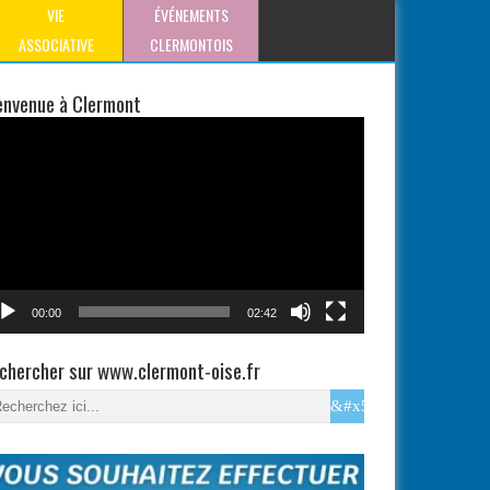
VIE
ÉVÉNEMENTS
ASSOCIATIVE
CLERMONTOIS
envenue à Clermont
teur
éo
00:00
02:42
chercher sur www.clermont-oise.fr