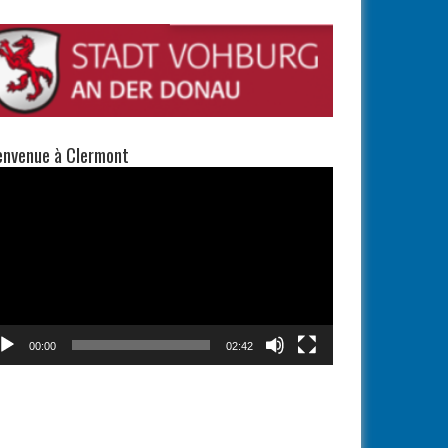
envenue à Clermont
teur
éo
00:00
02:42