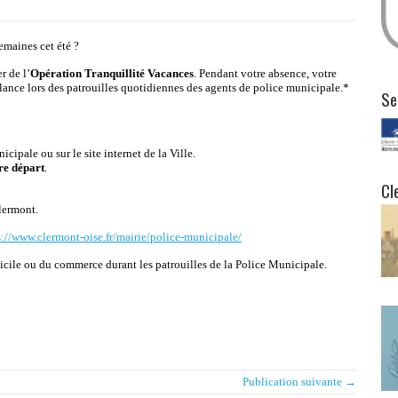
emaines cet été ?
r de l’
Opération Tranquillité Vacances
. Pendant votre absence, votre
lance lors des patrouilles quotidiennes des agents de police municipale.*
Se
cipale ou sur le site internet de la Ville.
re départ
.
Cl
Clermont.
s://www.clermont-oise.fr/mairie/police-municipale/
icile ou du commerce durant les patrouilles de la Police Municipale.
Publication suivante →