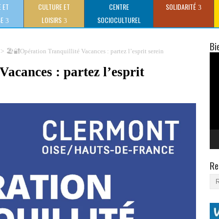
 ET
CULTURE ET
CENTRE
SOLIDARITÉ
SE
LOISIRS
SOCIOCULTUREL
CLAUDE GEWERC
Bi
>
🏖️🔐Opération Tranquillité Vacances : partez l’esprit serein
Lec
vid
Vacances : partez l’esprit
Re